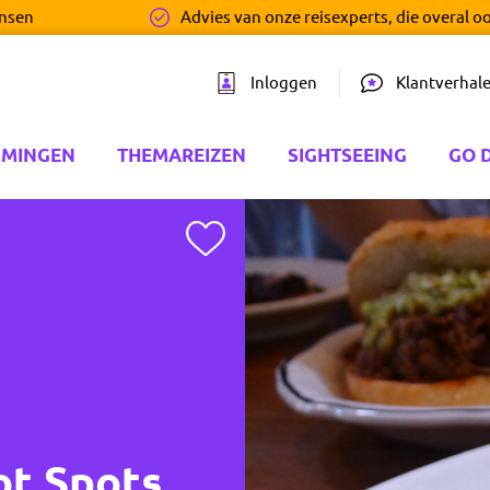
ensen
Advies van onze reisexperts, die overal o
Inloggen
Klantverhal
MMINGEN
THEMAREIZEN
SIGHTSEEING
GO 
Toevoegen aan favorieten
ot Spots