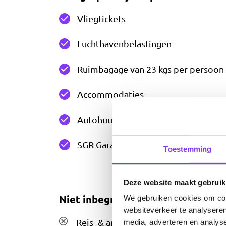
Vliegtickets
Luchthavenbelastingen
Ruimbagage van 23 kgs per persoon
Accommodaties
Autohuur - SUV e.g. Ford Escape o.b.v
SGR Garantie
Toestemming
Deze website maakt gebruik
We gebruiken cookies om cont
Niet inbegrepen bij reisplan
websiteverkeer te analyseren
Reis- & annuleringsverzekering
media, adverteren en analys