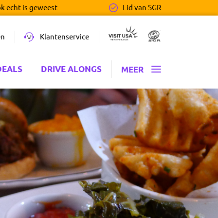
ok echt is geweest
Lid van SGR
en
Klantenservice
DEALS
DRIVE ALONGS
MEER