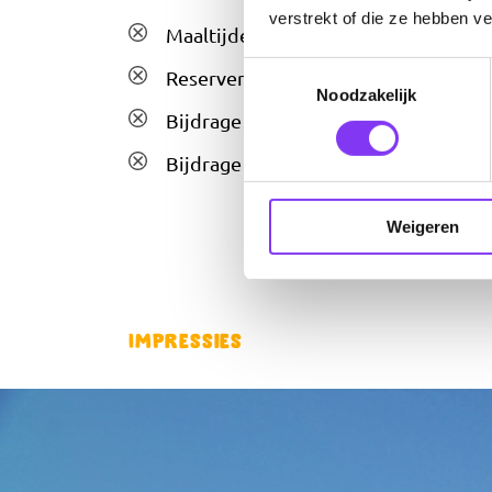
verstrekt of die ze hebben v
Maaltijden (tenzij aangegeven)
Toestemmingsselectie
Reserveringskosten €25,- per boekin
Noodzakelijk
Bijdrage SGR €5,- per persoon
Bijdrage aansprakelijkheidsverzekeri
Weigeren
Impressies