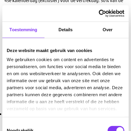
45e kalenderdag (exclusief) vóór de vertrekdag: 50% van de
reissom;
* bij annulering vanaf de 45e kalenderdag (exclusief) tot de
vertrekdag: de volledige reissom.
Toestemming
Details
Over
Deze website maakt gebruik van cookies
We gebruiken cookies om content en advertenties te
personaliseren, om functies voor social media te bieden
en om ons websiteverkeer te analyseren. Ook delen we
Aanvullende voorwaarden bij boeking van Go
informatie over uw gebruik van onze site met onze
Deals - De Vele Kleuren van de Poolnacht
partners voor social media, adverteren en analyse. Deze
Artikel 9. Aanvullende voorwaarden bij boeking van De
partners kunnen deze gegevens combineren met andere
Vele Kleuren van de Poolnacht
informatie die u aan ze heeft verstrekt of die ze hebben
verzameld op basis van uw gebruik van hun services.
De Spitsbergen groepen bestaan meestal uit minimaal 6
deelnemers maximaal 8 deelnemers.
Toestemmingsselectie
Noodzakelijk