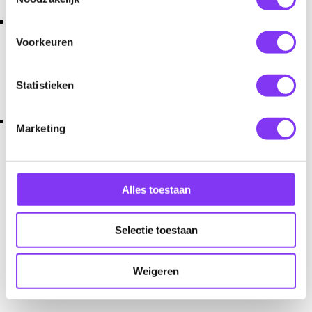
Le Beau Reizen heeft alle reizen van tevoren ingepland
met het doel en verwachting deze ook uit te kunnen
Voorkeuren
voeren. Dit op basis van eerdere ervaringen en
boekingen in dit reisseizoen.
Statistieken
Om een groepsreis te garanderen en uit te kunnen
Marketing
voeren is een minimum aantal deelnemers
nodig. Dit aantal staat bij betreffende reis vermeld onder
het titeltekst van de reis. In het uitzonderlijke geval dat
Alles toestaan
het minimum aantal deelnemers niet wordt bereikt en de
reis niet door kan gaan, hoor je dit ruim van te voren.
Selectie toestaan
In het geval dat een reis niet kan doorgaan als gevolg van
Weigeren
een overmachtsituatie kunnen er andere voorwaarden
gelden waarbij geen volledige restitutie mogelijk is.