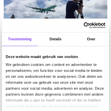
Toestemming
Details
Over
Deze website maakt gebruik van cookies
Omdat wij op tijd inkopen kunnen we mooie deals
We gebruiken cookies om content en advertenties te
maken die gelijk te boeken zijn!
personaliseren, om functies voor social media te bieden
en om ons websiteverkeer te analyseren. Ook delen we
Bekijk GO Deals
informatie over uw gebruik van onze site met onze
partners voor social media, adverteren en analyse. Deze
partners kunnen deze gegevens combineren met andere
informatie die u aan ze heeft verstrekt of die ze hebben
De unieke persoonlijke aanpak van Le Beau Reizen
verzameld op basis van uw gebruik van hun services.