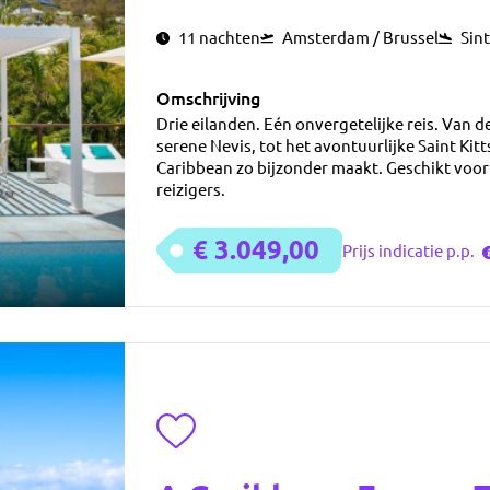
11 nachten
Amsterdam / Brussel
Sin
Omschrijving
Drie eilanden. Eén onvergetelijke reis. Van d
serene Nevis, tot het avontuurlijke Saint Kitt
Caribbean zo bijzonder maakt. Geschikt voor
reizigers.
€ 3.049,00
Prijs indicatie p.p.
Toevoegen aan favorieten