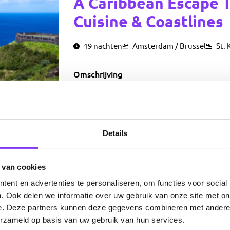
A Caribbean Escape T
Cuisine & Coastlines
19 nachten
Amsterdam / Brussel
St. 
Omschrijving
Ga op een betoverende 18-daagse eilandhopre
unieke en fascinerende eilanden: St. Kitts, N
vulkanische pieken en koloniale stadjes tot 
op een ansichtkaart – elke bestemming brengt
Perfect voor wie houdt van afwisseling, cultu
Details
schoonheid in één onvergetelijk avontuur.
€ 3.749,00
 van cookies
ent en advertenties te personaliseren, om functies voor social
. Ook delen we informatie over uw gebruik van onze site met on
e. Deze partners kunnen deze gegevens combineren met andere i
erzameld op basis van uw gebruik van hun services.