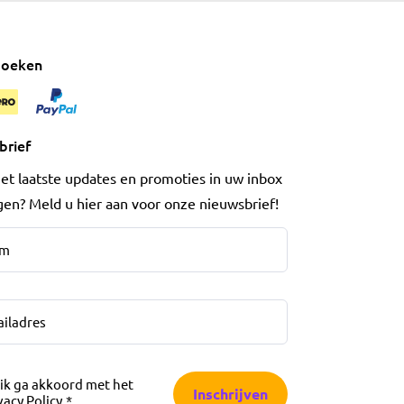
 boeken
brief
het laatste updates en promoties in uw inbox
en? Meld u hier aan voor onze nieuwsbrief!
dres
*
 ik ga akkoord met het
Inschrijven
vacy Policy
.
*