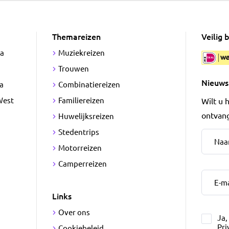
Themareizen
Veilig
ka
Muziekreizen
Trouwen
Nieuws
a
Combinatiereizen
West
Familiereizen
Wilt u 
ontvang
Huwelijksreizen
Naam
*
Stedentrips
Motorreizen
Camperreizen
E-maila
Links
Over ons
Ja,
Pri
Cookiebeleid