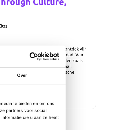
hrough Culture,
Kitts
is door het Caribisch gebied en ontdek vijf
evis, Barbados, Saint Lucia en Trinidad. Van
levendige lokale markten en stranden zoals
 zijn eigen ritme, smaak en verhaal.
ur, culinaire verwennerij en tropische
Over
 media te bieden en om ons
ze partners voor social
nformatie die u aan ze heeft