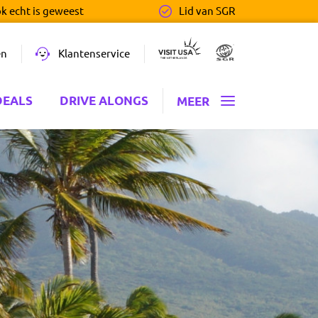
ok echt is geweest
Lid van SGR
en
Klantenservice
DEALS
DRIVE ALONGS
MEER