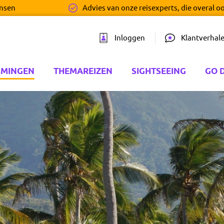
ensen
Advies van onze reisexperts, die overal o
Inloggen
Klantverhal
MMINGEN
THEMAREIZEN
SIGHTSEEING
GO 