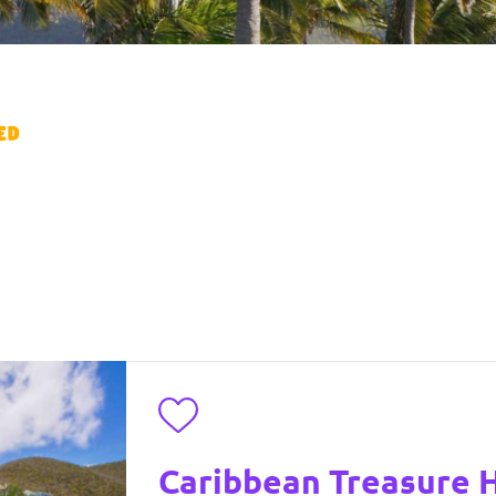
ed
Toevoegen aan favorieten
Caribbean Treasure H