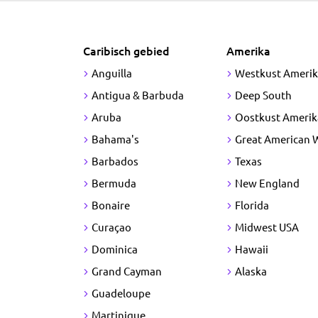
Caribisch gebied
Amerika
Anguilla
Westkust Ameri
Antigua & Barbuda
Deep South
Aruba
Oostkust Amerik
Bahama's
Great American 
Barbados
Texas
Bermuda
New England
Bonaire
Florida
Curaçao
Midwest USA
Dominica
Hawaii
Grand Cayman
Alaska
Guadeloupe
Martinique