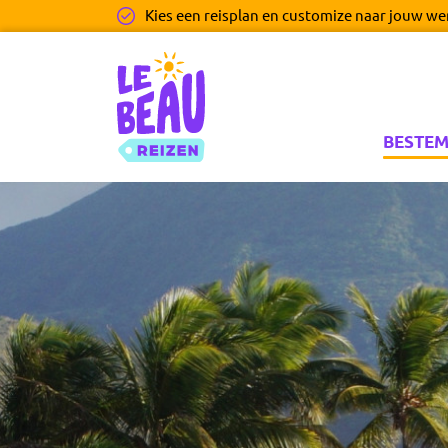
Ga naar inhoud
Kies een reisplan en customize naar jouw w
Le Beau Reizen
BESTE