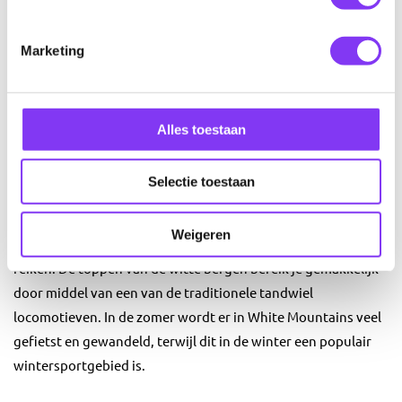
de Appalachen
Marketing
Tijdens je New England reis heb je de kans de Appalachen te
bezoeken. Deze welbekende bergketen strekt zich uit over
het oosten van de Verenigde Staten. De Appalachen maken je
Alles toestaan
New England reis onvergetelijk, want je vindt in dit gebied de
allermooiste parken en vele Amerikaanse vissersdorpjes.
Selectie toestaan
In New Hampshire vind je het nationale park White
Mountains. De naam zegt het al: je vindt hier vooral
Weigeren
indrukwekkende granietkliffen die tot ver boven de wolken
reiken. De toppen van de witte bergen bereik je gemakkelijk
door middel van een van de traditionele tandwiel
locomotieven. In de zomer wordt er in White Mountains veel
gefietst en gewandeld, terwijl dit in de winter een populair
wintersportgebied is.