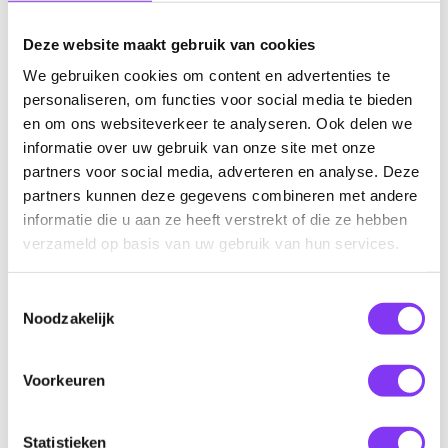
€ 3.139,00
Prijs indicatie p.p.
Deze website maakt gebruik van cookies
We gebruiken cookies om content en advertenties te
personaliseren, om functies voor social media te bieden
en om ons websiteverkeer te analyseren. Ook delen we
New England reis
informatie over uw gebruik van onze site met onze
partners voor social media, adverteren en analyse. Deze
In het hoge noorden van de Verenigde Staten vind je New
partners kunnen deze gegevens combineren met andere
informatie die u aan ze heeft verstrekt of die ze hebben
England, een gebied dat bestaat uit de zes staten
verzameld op basis van uw gebruik van hun services.
Connecticut, Maine, Massachusetts, New Hampshire, Rhode
Island en Vermont. New England is een van de meest
Toestemmingsselectie
veelzijdige gebieden in Noord-Amerika. Je vindt hier groene
Noodzakelijk
bergen, witte granietkliffen, uitgestrekte bossen, maar ook
veel kunst en cultuur. Kortom, in New England is van alles te
Voorkeuren
bezoeken!
Beleef een actieve New England reis in
Statistieken