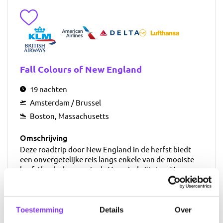
Toevoegen aan favorieten
Fall Colours of New England
19 nachten
Amsterdam / Brussel
Boston, Massachusetts
Omschrijving
Deze roadtrip door New England in de herfst biedt
een onvergetelijke reis langs enkele van de mooiste
herfstlandschappen in de Verenigde Staten. Van
bergen en bossen tot schilderachtige kustplaatsen,
elke bestemming biedt iets bijzonders voor
natuurliefhebbers en avonturiers die willen genieten
van de magie van de herfst.
Toestemming
Details
Over