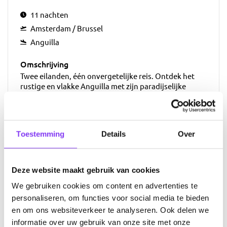
11 nachten
Amsterdam / Brussel
Anguilla
Omschrijving
Twee eilanden, één onvergetelijke reis. Ontdek het
rustige en vlakke Anguilla met zijn paradijselijke
stranden, en het heuvelachtige Sint Maarten/Saint
Martin, waar Nederlandse en Franse invloeden
samenkomen in een levendige smeltkroes van cultuur
en smaak. Van stranden die tot de mooiste van het
Toestemming
Details
Over
Caribisch gebied behoren tot bekroonde chef-koks en
koloniale geschiedenis: deze reis is perfect voor
huwelijksreizen, levensgenieters en reizigers die méér
willen ervaren dan alleen zon en zee.
Deze website maakt gebruik van cookies
We gebruiken cookies om content en advertenties te
€ 3.899,00
Prijs indicatie p.p.
personaliseren, om functies voor social media te bieden
en om ons websiteverkeer te analyseren. Ook delen we
informatie over uw gebruik van onze site met onze