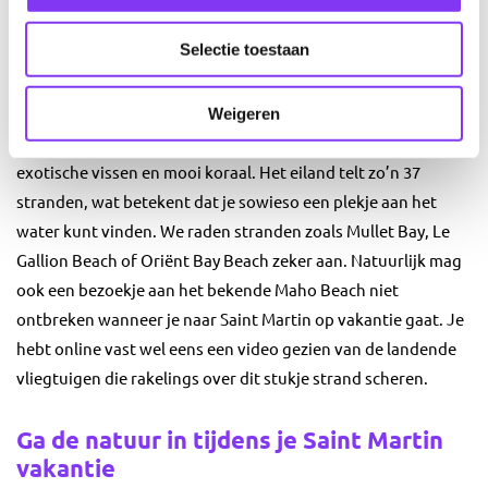
Altijd al eens willen duiken, surfen of snorkelen in de
Selectie toestaan
Caraïben? Saint Martin is dé vakantiebestemming voor het
verkennen van de Caribische onderwaterwereld. Neem een
Weigeren
lesje surfen of duiken, vaar een dagje mee op een zeilboot of
ga lekker snorkelen in de branding. Je ontdekt hier prachtige
exotische vissen en mooi koraal. Het eiland telt zo’n 37
stranden, wat betekent dat je sowieso een plekje aan het
water kunt vinden. We raden stranden zoals Mullet Bay, Le
Gallion Beach of Oriënt Bay Beach zeker aan. Natuurlijk mag
ook een bezoekje aan het bekende Maho Beach niet
ontbreken wanneer je naar Saint Martin op vakantie gaat. Je
hebt online vast wel eens een video gezien van de landende
vliegtuigen die rakelings over dit stukje strand scheren.
Ga de natuur in tijdens je Saint Martin
vakantie