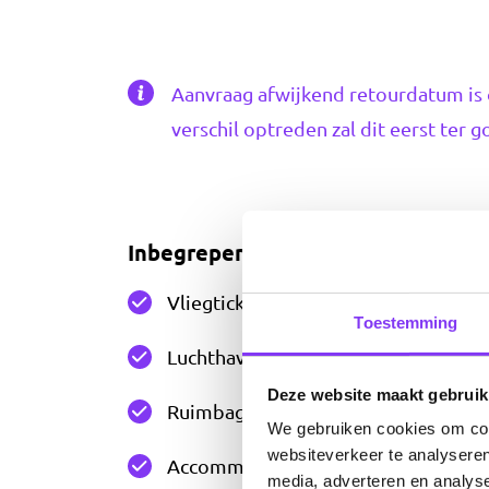
Aanvraag afwijkend retourdatum is 
verschil optreden zal dit eerst ter
Inbegrepen bij reisplan
Vliegtickets
Toestemming
Luchthavenbelastingen
Deze website maakt gebruik
Ruimbagage van 23 kgs per persoon
We gebruiken cookies om cont
websiteverkeer te analyseren
Accommodaties
media, adverteren en analys