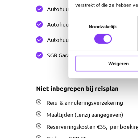
verstrekt of die ze hebben v
Autohuur Martinique - SUV e.g. Renaul
Toestemmingsselectie
Autohuur Guadeloupe - SUV e.g. Renau
Noodzakelijk
Autohuur St. Martin - SUV e.g. Hynida
SGR Garantie
Weigeren
Niet inbegrepen bij reisplan
Reis- & annuleringsverzekering
Maaltijden (tenzij aangegeven)
Reserveringskosten €35,- per boekin