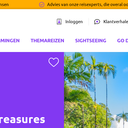
ensen
Advies van onze reisexperts, die overal o
Inloggen
Klantverhal
MMINGEN
THEMAREIZEN
SIGHTSEEING
GO 
Toevoegen aan favorieten
Treasures