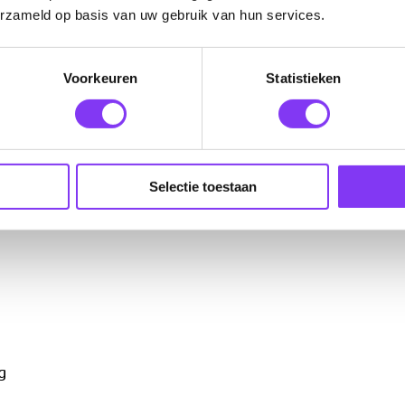
erzameld op basis van uw gebruik van hun services.
t Captur o.b.v. Fully Inclusive
lt Captur o.b.v. Fully Inclusive
Voorkeuren
Statistieken
i Venue o.b.v. Fully Inclusive
Selectie toestaan
g