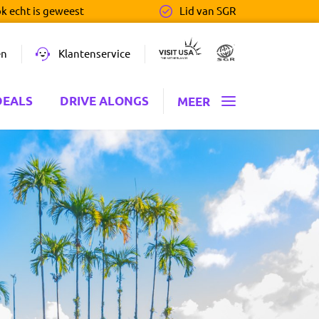
ok echt is geweest
Lid van SGR
en
Klantenservice
DEALS
DRIVE ALONGS
MEER