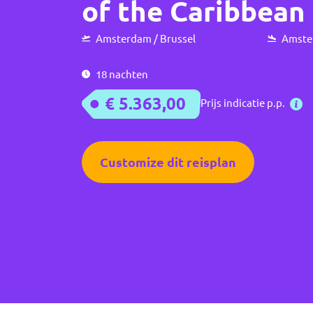
of the Caribbean
Amsterdam / Brussel
Amster
18 nachten
€ 5.363,00
Prijs indicatie p.p.
Customize dit reisplan