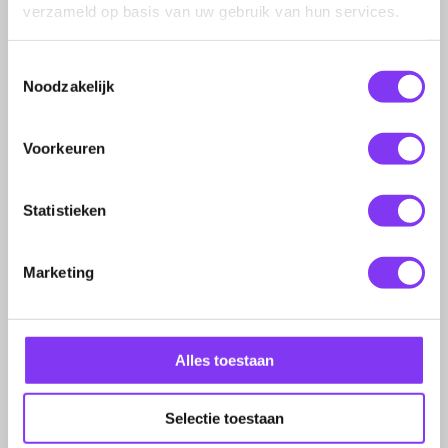
verzameld op basis van uw gebruik van hun services.
Wij zijn telefonisch bereikbaar van
maandag tot en met vrijdag van
Toestemmingsselectie
09:30 uur tot 17:30 uur.
Noodzakelijk
Bel 023 - 720 08 50
Voorkeuren
Statistieken
Marketing
Stuur een WhatsApp
Wij zijn via Whatsapp bereikbaar
van maandag tot en met vrijdag
Alles toestaan
van 09:30 uur tot 17:30 uur.
Selectie toestaan
Stuur WhatsApp