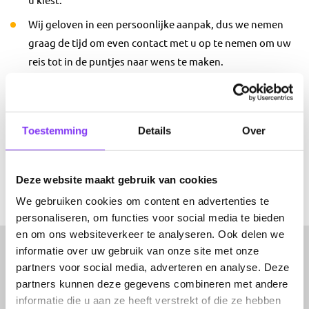
u kiest.
Wij geloven in een persoonlijke aanpak, dus we nemen
graag de tijd om even contact met u op te nemen om uw
reis tot in de puntjes naar wens te maken.
We brengen altijd eerst een offerte uit die u rustig kunt
bekijken, dus u zit nergens aan vast.
En natuurlijk zijn we een erkende organisatie en lid van
Toestemming
Details
Over
de SGR.
Deze website maakt gebruik van cookies
Lees meer over ons
We gebruiken cookies om content en advertenties te
personaliseren, om functies voor social media te bieden
en om ons websiteverkeer te analyseren. Ook delen we
informatie over uw gebruik van onze site met onze
partners voor social media, adverteren en analyse. Deze
partners kunnen deze gegevens combineren met andere
informatie die u aan ze heeft verstrekt of die ze hebben
Bel ons