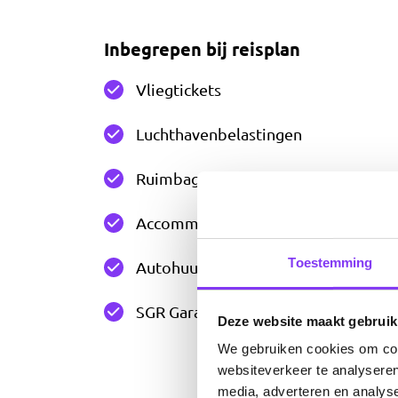
Inbegrepen bij reisplan
Vliegtickets
Luchthavenbelastingen
Ruimbagage van 23 kgs per persoon
Accommodaties
Toestemming
Autohuur - SUV e.g. Ford Escape o.b.v
SGR Garantie
Deze website maakt gebruik
We gebruiken cookies om cont
websiteverkeer te analyseren
media, adverteren en analys