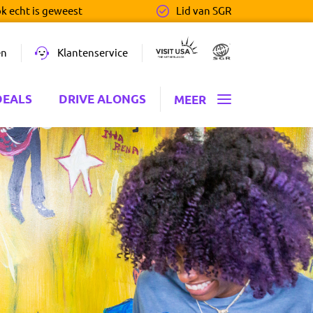
ok echt is geweest
Lid van SGR
en
Klantenservice
DEALS
DRIVE ALONGS
MEER