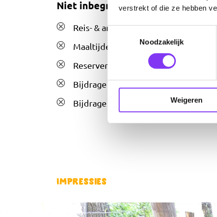
Niet inbegrepen bij reisplan
verstrekt of die ze hebben v
Reis- & annuleringsverzekering
Toestemmingsselectie
Noodzakelijk
Maaltijden (tenzij aangegeven)
Reserveringskosten €25,- per boekin
Bijdrage SGR €5,- per persoon
Weigeren
Bijdrage aansprakelijkheidsverzekeri
Impressies