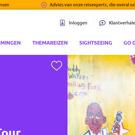
ensen
Advies van onze reisexperts, die overal o
Inloggen
Klantverhal
MMINGEN
THEMAREIZEN
SIGHTSEEING
GO 
Toevoegen aan favorieten
Tour