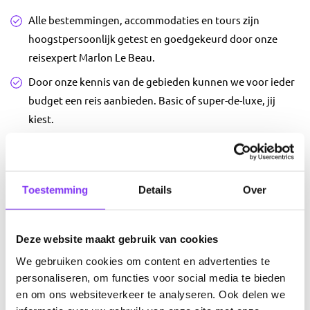
Alle bestemmingen, accommodaties en tours zijn
hoogstpersoonlijk getest en goedgekeurd door onze
reisexpert Marlon Le Beau.
Door onze kennis van de gebieden kunnen we voor ieder
budget een reis aanbieden. Basic of super-de-luxe, jij
kiest.
Wij geloven in een persoonlijke aanpak, dus we nemen
graag de tijd om even contact met je op te nemen om
jouw reis tot in de puntjes naar wens te maken.
Toestemming
Details
Over
We brengen altijd eerst een offerte uit die je rustig kunt
bekijken, dus je zit nergens aan vast.
Deze website maakt gebruik van cookies
En natuurlijk zijn we een erkende organisatie en lid van
We gebruiken cookies om content en advertenties te
de SGR.
personaliseren, om functies voor social media te bieden
en om ons websiteverkeer te analyseren. Ook delen we
Lees meer over ons