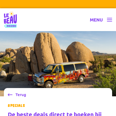
Ga naar inhoud
Le Beau Reizen
MENU
Terug
Specials
De beste deals direct te boeken bij