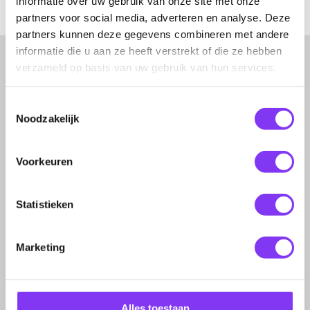
informatie over uw gebruik van onze site met onze
partners voor social media, adverteren en analyse. Deze
partners kunnen deze gegevens combineren met andere
informatie die u aan ze heeft verstrekt of die ze hebben
verzameld op basis van uw gebruik van hun services.
Toestemmingsselectie
Bel ons
Noodzakelijk
Wij zijn telefonisch bereikbaar van
maandag tot en met vrijdag van
Voorkeuren
09:30 uur tot 17:30 uur.
Statistieken
Bel 023 - 720 08 50
Marketing
Alles toestaan