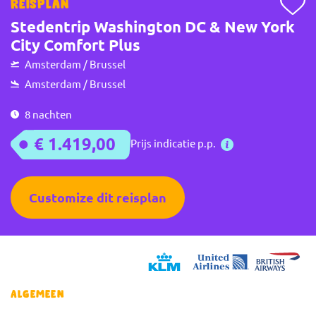
Reisplan
Stedentrip Washington DC & New York
City Comfort Plus
Amsterdam / Brussel
Amsterdam / Brussel
8 nachten
€ 1.419,00
Prijs indicatie p.p.
Customize dit reisplan
Algemeen