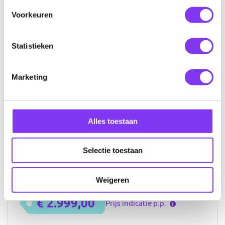
Toevoegen aan favorieten
Voorkeuren
Footsteps of Elvis Presley
Statistieken
15 nachten
Amsterdam / Brussel
Marketing
Nashville, Tennessee
Omschrijving
Elvis Presley, de grootste entertainer ooit, heeft ook
Alles toestaan
meer dan 40 jaar na zijn dood nog miljoenen fans.
Deze rondreis dwars door Amerika neemt je mee
langs de voetsporen van The King, waarbij je niet
Selectie toestaan
alleen naar de legendarische muzieksteden Nashville
en Memphis, maar ook naar Fabulous Las Vegas gaat –
en nog veel meer!
Weigeren
€ 2.999,00
Prijs indicatie p.p.