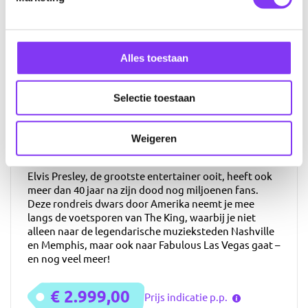
Toevoegen aan favorieten
Alles toestaan
Footsteps of Elvis Presley
15 nachten
Selectie toestaan
Amsterdam / Brussel
Nashville, Tennessee
Weigeren
Omschrijving
Elvis Presley, de grootste entertainer ooit, heeft ook
meer dan 40 jaar na zijn dood nog miljoenen fans.
Deze rondreis dwars door Amerika neemt je mee
langs de voetsporen van The King, waarbij je niet
alleen naar de legendarische muzieksteden Nashville
en Memphis, maar ook naar Fabulous Las Vegas gaat –
en nog veel meer!
€ 2.999,00
Prijs indicatie p.p.