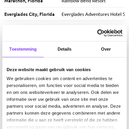
Marathon, Florida
Rainbow Bend Resort
Everglades City, Florida
Everglades Adventures Hotel Sui
Clearwater, Florida
Camelot Beach Suites
Crystal River, Florida
Holiday Inn Express Crystal River
Toestemming
Details
Over
Reunion, Florida
Encore Resort at Reunion
Deze website maakt gebruik van cookies
We geven je graag een impressie van de
We gebruiken cookies om content en advertenties te
accomodaties van dit reisplan. Natuurlijk kan het altijd
personaliseren, om functies voor social media te bieden
meer basic of juist luxer. Geef dit gewoon even aan bij
en om ons websiteverkeer te analyseren. Ook delen we
customizen van je reis.
informatie over uw gebruik van onze site met onze
partners voor social media, adverteren en analyse. Deze
partners kunnen deze gegevens combineren met andere
informatie die u aan ze heeft verstrekt of die ze hebben
Route
verzameld op basis van uw gebruik van hun services.