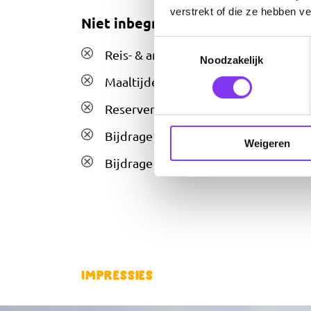
verstrekt of die ze hebben v
Niet inbegrepen bij reisplan
Toestemmingsselectie
Reis- & annuleringsverzekering
Noodzakelijk
Maaltijden (tenzij aangegeven)
Reserveringskosten €25,- per boekin
Bijdrage SGR €5,- per persoon
Weigeren
Bijdrage aansprakelijkheidsverzekeri
Impressies