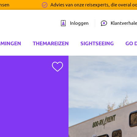
ensen
Advies van onze reisexperts, die overal o
Inloggen
Klantverhal
MMINGEN
THEMAREIZEN
SIGHTSEEING
GO 
Toevoegen aan favorieten