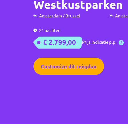
Westkustparken
Amsterdam / Brussel
Amster
21 nachten
€ 2.799,00
Prijs indicatie p.p.
Customize dit reisplan