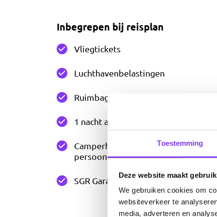
Inbegrepen bij reisplan
Vliegtickets
Luchthavenbelastingen
Ruimbagage van 23 kgs per persoon
1 nacht accommodatie bij aankomst
Toestemming
Camperhuur C25 incl. verzekeringen,
persoonlijke kits
Deze website maakt gebruik
SGR Garantie
We gebruiken cookies om cont
websiteverkeer te analyseren
media, adverteren en analys