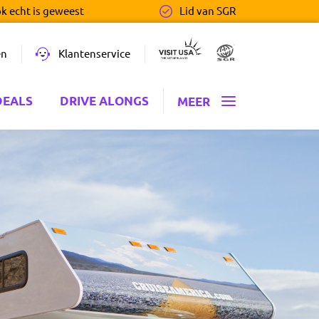
ok echt is geweest
Lid van SGR
en
Klantenservice
DEALS
DRIVE ALONGS
MEER