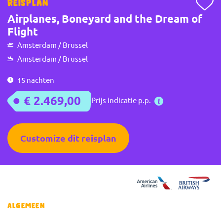
Reisplan
Airplanes, Boneyard and the Dream of
Flight
Amsterdam / Brussel
Amsterdam / Brussel
15 nachten
€ 2.469,00
Prijs indicatie p.p.
Customize dit reisplan
Algemeen