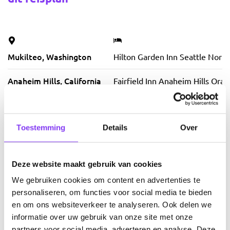
Mukilteo, Washington
Hilton Garden Inn Seattle North
Anaheim Hills, California
Fairfield Inn Anaheim Hills Ora
Mojave, California
Comfort Inn & Suites Mojave
Toestemming
Details
Over
Las Vegas, Nevada
Excalibur Hotel and Casino
Phoenix, Arizona
Hilton Garden Inn Phoenix Airp
Deze website maakt gebruik van cookies
Tucson, Arizona
WaterWalk Tucson
We gebruiken cookies om content en advertenties te
personaliseren, om functies voor social media te bieden
en om ons websiteverkeer te analyseren. Ook delen we
We geven je graag een impressie van de
informatie over uw gebruik van onze site met onze
accomodaties van dit reisplan. Natuurlijk kan het altijd
partners voor social media, adverteren en analyse. Deze