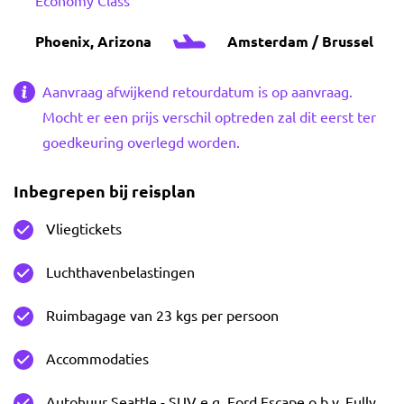
Economy Class
Phoenix, Arizona
Amsterdam / Brussel
Aanvraag afwijkend retourdatum is op aanvraag.
Mocht er een prijs verschil optreden zal dit eerst ter
goedkeuring overlegd worden.
Inbegrepen bij reisplan
Vliegtickets
Luchthavenbelastingen
Ruimbagage van 23 kgs per persoon
Accommodaties
Autohuur Seattle - SUV e.g. Ford Escape o.b.v. Fully