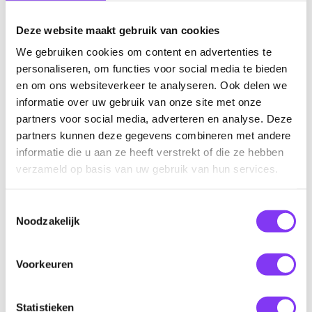
beren en walvissen spotten, bergbeklimmen, hiken, skiën en
Deze website maakt gebruik van cookies
langlaufen. Wist je dat er in Canada zelfs tropisch regenwoud
is? Het Pacific Rim National Park mag zeker niet ontbreken
We gebruiken cookies om content en advertenties te
tijdens je reis.
personaliseren, om functies voor social media te bieden
en om ons websiteverkeer te analyseren. Ook delen we
informatie over uw gebruik van onze site met onze
Het zuiden van de VS
partners voor social media, adverteren en analyse. Deze
partners kunnen deze gegevens combineren met andere
Het zuiden van de VS staat bekend om haar Southern charm.
informatie die u aan ze heeft verstrekt of die ze hebben
Je kunt hier vooral erg goed eten: van beignets in New
verzameld op basis van uw gebruik van hun services.
Orleans tot Texmex in Texas en New Mexico. Vergeet ook niet
een echte dude ranch te bezoeken om je een heuse cowboy te
Toestemmingsselectie
wanen. Ook vind je in de zuidelijke staten veel Native
Noodzakelijk
American erfgoed. Erg indrukwekkend!
Voorkeuren
Voordelen van een Noord-Amerika
vakantie boeken bij Le Beau
Statistieken