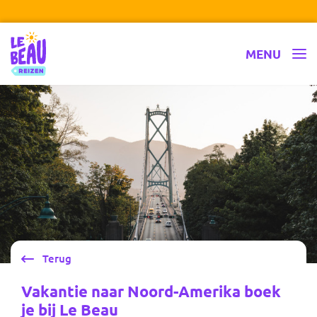
Lid van SGR
Ga naar inhoud
Le Beau Reizen
MENU
Terug
Vakantie naar Noord-Amerika boek
je bij Le Beau