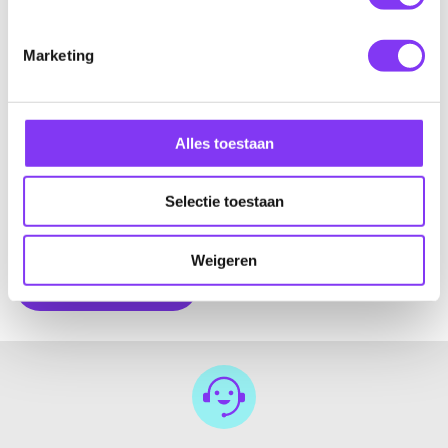
Onze reisexperts weten alles van een
Noord-Amerika
vakantie. Onze experts zijn namelijk allemaal op de vele
Marketing
locaties geweest, en kunnen je er dan ook alles over
vertellen. Ieder mens is anders, dus al onze reizen zijn
volledig op maat samen te stellen. Samen zorgen we ervoor
Alles toestaan
dat jouw Noord-Amerika vakantie precies zo in elkaar steekt
als jij wil. Ben je al klaar om op het vliegtuig te stappen?
Neem
contact
met ons op en begin met het plannen van je
Selectie toestaan
vakantie naar Noord-Amerika.
Weigeren
Vraag jou reis aan