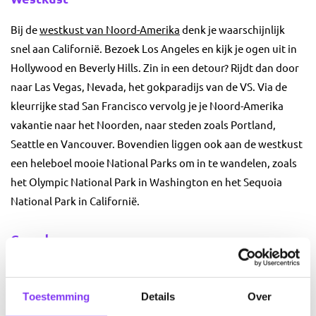
Bij de
westkust van Noord-Amerika
denk je waarschijnlijk
snel aan Californië. Bezoek Los Angeles en kijk je ogen uit in
Hollywood en Beverly Hills. Zin in een detour? Rijdt dan door
naar Las Vegas, Nevada, het gokparadijs van de VS. Via de
kleurrijke stad San Francisco vervolg je je Noord-Amerika
vakantie naar het Noorden, naar steden zoals Portland,
Seattle en Vancouver. Bovendien liggen ook aan de westkust
een heleboel mooie National Parks om in te wandelen, zoals
het Olympic National Park in Washington en het Sequoia
National Park in Californië.
Canada
Natuurliefhebbers moeten echt naar
Canada
. Nergens ter
wereld vind je zoveel uitgestrekte natuur als in dit land. Je
Toestemming
Details
Over
kunt hier tijdens een Noord-Amerika vakantie onder andere