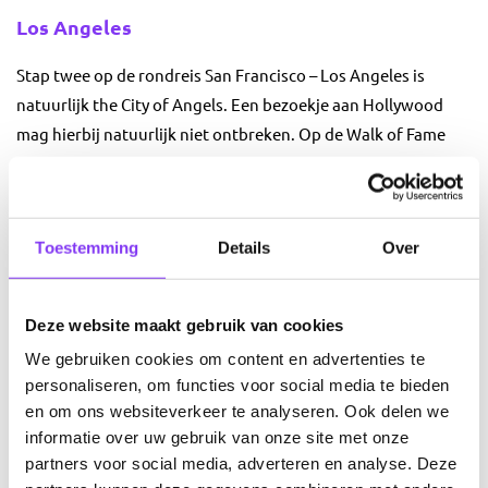
Los Angeles
Stap twee op de rondreis San Francisco – Los Angeles is
natuurlijk the City of Angels. Een bezoekje aan Hollywood
mag hierbij natuurlijk niet ontbreken. Op de Walk of Fame
kun je de sterren met handafdrukken van talloze
beroemdheden bekijken. Vergeet ook het pretpark Universal
Studio’s niet, waar zich onder andere the Wizarding World of
Toestemming
Details
Over
Harry Potter bevindt. Meer een Disneyfan? Disneyland
California in Anaheim was de eerste van de wereldberoemde
Disneyparken en is zeker de moeite waard om te bezoeken.
Deze website maakt gebruik van cookies
Liefhebbers van flaneren langs het strand kunnen hun hart
We gebruiken cookies om content en advertenties te
ophalen in Santa Monica en Venice Beach.
personaliseren, om functies voor social media te bieden
en om ons websiteverkeer te analyseren. Ook delen we
Voordelen van een rondreis San
informatie over uw gebruik van onze site met onze
Francisco – Los Angeles boeken bij Le
partners voor social media, adverteren en analyse. Deze
Beau